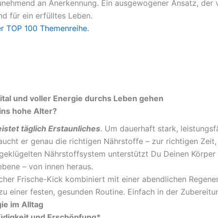
zunehmend an Anerkennung. Ein ausgewogener Ansatz, der 
nd für ein erfülltes Leben.
er TOP 100 Themenreihe.
 vital und voller Energie durchs Leben gehen
 ins hohe Alter?
eistet täglich Erstaunliches
. Um dauerhaft stark, leistungs
aucht er genau die richtigen Nährstoffe – zur richtigen Zeit,
geklügelten Nährstoffsystem unterstützt Du Deinen Körper
lebene – von innen heraus.
cher Frische-Kick kombiniert mit einer abendlichen Regene
zu einer festen, gesunden Routine. Einfach in der Zubereitun
e im Alltag
digkeit und Erschöpfung*