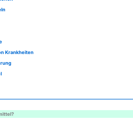
eln
e
von Krankheiten
hrung
l
ittel?