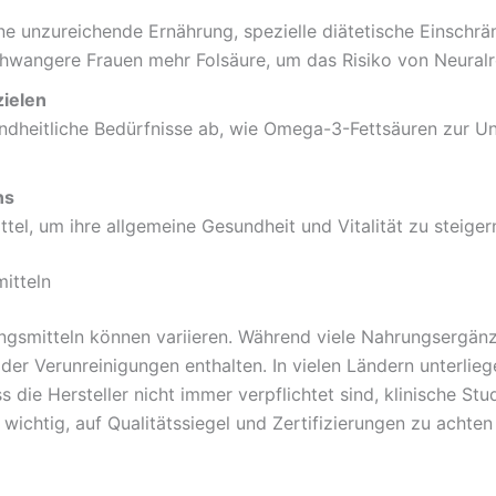
eine unzureichende Ernährung, spezielle diätetische Einsch
chwangere Frauen mehr Folsäure, um das Risiko von Neuralr
zielen
ndheitliche Bedürfnisse ab, wie Omega-3-Fettsäuren zur U
ns
l, um ihre allgemeine Gesundheit und Vitalität zu steigern
itteln
ngsmitteln können variieren. Während viele Nahrungsergänzu
r Verunreinigungen enthalten. In vielen Ländern unterlie
 die Hersteller nicht immer verpflichtet sind, klinische St
 wichtig, auf Qualitätssiegel und Zertifizierungen zu achten